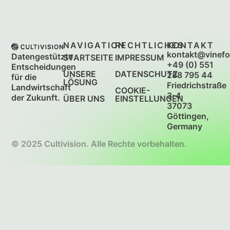
NAVIGATION
RECHTLICHES
KONTAKT
kontakt@vinefo
Datengestützte
STARTSEITE
IMPRESSUM
+49 (0) 551
Entscheidungen
UNSERE
DATENSCHUTZ
288 795 44
für die
LÖSUNG
Friedrichstraße
Landwirtschaft
COOKIE-
3-4
der Zukunft.
ÜBER UNS
EINSTELLUNGEN
37073
Göttingen,
Germany
© 2025 Cultivision. Alle Rechte vorbehalten.