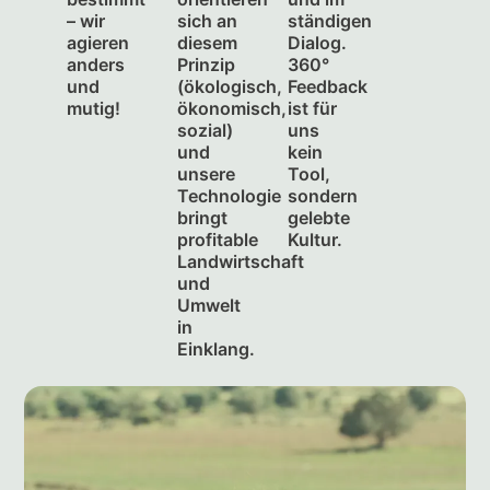
– wir
sich an
ständigen
agieren
diesem
Dialog.
anders
Prinzip
360°
und
(ökologisch,
Feedback
mutig!
ökonomisch,
ist für
sozial)
uns
und
kein
unsere
Tool,
Technologie
sondern
bringt
gelebte
profitable
Kultur.
Landwirtschaft
und
Umwelt
in
Einklang.