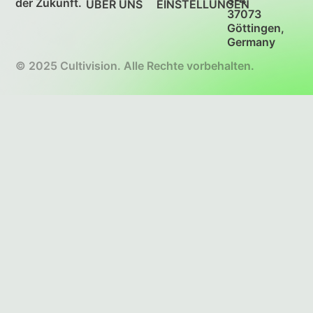
der Zukunft.
ÜBER UNS
EINSTELLUNGEN
37073
Göttingen,
Germany
© 2025 Cultivision. Alle Rechte vorbehalten.