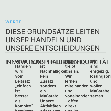
WERTE
DIESE GRUNDSÄTZE LEITEN
UNSER HANDELN UND
UNSERE ENTSCHEIDUNGEN
INNOVATION
NACHHALTIGKEIT
LERNEN
QUALITÄT
Unser
Für uns
Neugier
Wir
Handeln
ist
treibt
sind
wird
Nachhaltigkeit
uns an.
ehrgeizig,
vom
kein
Wir
lösungsori
Leitsatz
Zusatz,
lernen
und
„einfach
sondern
miteinander
wollen
ist
ein
und
Maßstäbe
besser
Maßstab:
voneinander
setzen.
als
Unsere
– offen,
komplex“
Aktivitäten
direkt
bestimmt
orientieren
und im